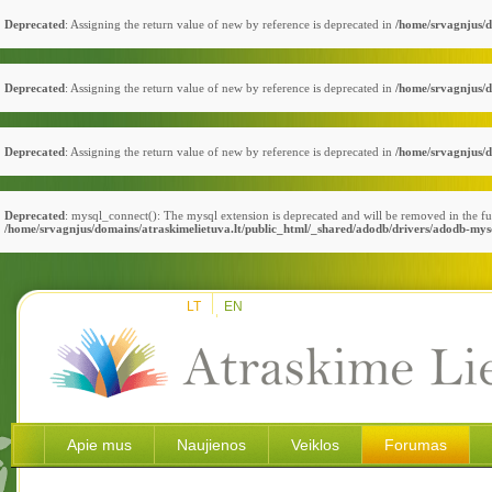
Deprecated
: Assigning the return value of new by reference is deprecated in
/home/srvagnjus/d
Deprecated
: Assigning the return value of new by reference is deprecated in
/home/srvagnjus/d
Deprecated
: Assigning the return value of new by reference is deprecated in
/home/srvagnjus/d
Deprecated
: mysql_connect(): The mysql extension is deprecated and will be removed in the fu
/home/srvagnjus/domains/atraskimelietuva.lt/public_html/_shared/adodb/drivers/adodb-mys
LT
EN
Apie mus
Naujienos
Veiklos
Forumas