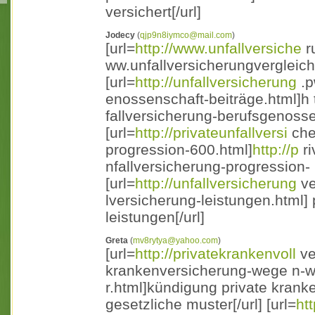
versichert[/url]
Jodecy
(
qjp9n8iymco@mail.com
)
[url=
http://www.unfallversiche
r
ww.unfallversicherungvergleich e
[url=
http://unfallversicherung
.p
enossenschaft-beiträge.html]h 
fallversicherung-berufsgenosse 
[url=
http://privateunfallversi
che
progression-600.html]
http://p
ri
nfallversicherung-progression- 
[url=
http://unfallversicherung
ve
lversicherung-leistungen.html] 
leistungen[/url]
Greta
(
mv8rytya@yahoo.com
)
[url=
http://privatekrankenvoll
ve
krankenversicherung-wege n-w
r.html]kündigung private kran
gesetzliche muster[/url] [url=
ht