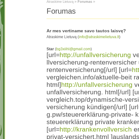
»
»
Atraskime Lietuvą
Forumas
Forumas
Ar mes vertiname savo tautos laisvę?
Atraskime Lietuvą (
info@atraskimelietuva.lt
)
Star
(
bg3xiihl@gmail.com
)
[url=
http://unfallversicherung
ve
llversicherung-rentenversicher
rentenversicherung[/url] [url=
ht
vergleichen.info/aktuelle-beit 
html]
http://unfallversicherung
ve
unfallversicherung. html[/url] [u
vergleich.top/dynamische-vers
versicherung kündigen[/url] [ur
g.pw/steuererklärung-private- 
steuererklärung private kranken
[url=
http://krankenvollversich
er
privat-versichert.html ]auslan