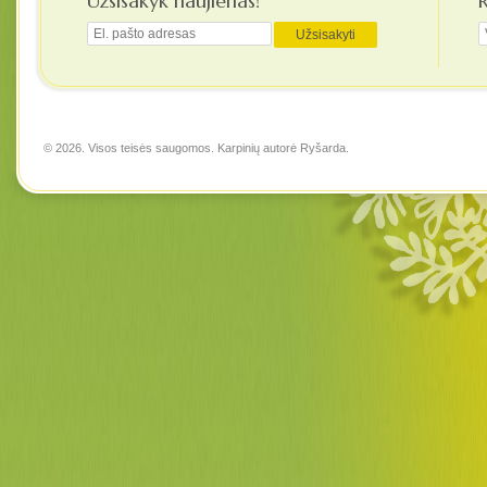
Užsisakyk naujienas!
© 2026. Visos teisės saugomos. Karpinių autorė
Ryšarda
.