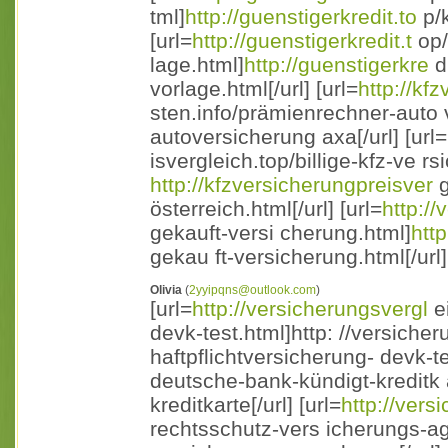
tml]
http://guenstigerkredit.to
p/k
[url=
http://guenstigerkredit.t
op/
lage.html]
http://guenstigerkre
di
vorlage.html[/url] [url=
http://kf
sten.info/prämienrechner-auto
autoversicherung axa[/url] [url=
isvergleich.top/billige-kfz-ve r
http://kfzversicherungpreisver
g
österreich.html[/url] [url=
http:/
gekauft-versi cherung.html]
http
gekau ft-versicherung.html[/url]
Olivia
(
2yyipqns@outlook.com
)
[url=
http://versicherungsvergl
ei
devk-test.html]http: //versicher
haftpflichtversicherung- devk-tes
deutsche-bank-kündigt-kreditk 
kreditkarte[/url] [url=
http://vers
rechtsschutz-vers icherungs-a