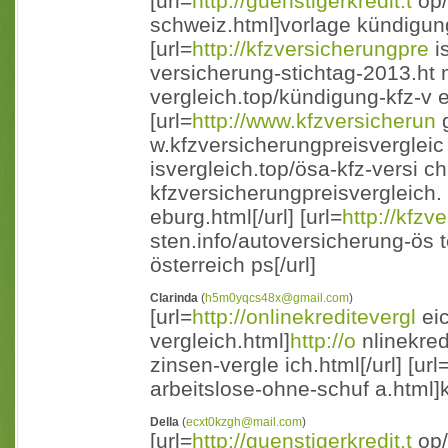
[url=
http://guenstigerkredit.t
op/
schweiz.html]vorlage kündigung
[url=
http://kfzversicherungpre
i
versicherung-stichtag-2013.ht 
vergleich.top/kündigung-kfz-v e
[url=
http://www.kfzversicherun
g
w.kfzversicherungpreisvergleic h
isvergleich.top/ösa-kfz-versi 
kfzversicherungpreisvergleich.
eburg.html[/url] [url=
http://kfzv
sten.info/autoversicherung-ös 
österreich ps[/url]
Clarinda
(
h5m0yqcs48x@gmail.com
)
[url=
http://onlinekreditevergl
eic
vergleich.html]
http://o
nlinekred
zinsen-vergle ich.html[/url] [url
arbeitslose-ohne-schuf a.html]k
Della
(
ecxt0kzgh@mail.com
)
[url=
http://guenstigerkredit.t
op/