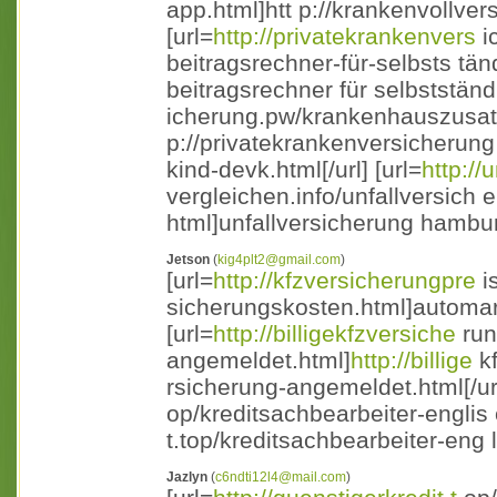
app.html]htt p://krankenvollvers
[url=
http://privatekrankenvers
i
beitragsrechner-für-selbsts tä
beitragsrechner für selbstständi
icherung.pw/krankenhauszusatz
p://privatekrankenversicherun
kind-devk.html[/url] [url=
http://
vergleichen.info/unfallversic
html]unfallversicherung hambur
Jetson
(
kig4plt2@gmail.com
)
[url=
http://kfzversicherungpre
i
sicherungskosten.html]automar
[url=
http://billigekfzversiche
run
angemeldet.html]
http://billige
kf
rsicherung-angemeldet.html[/ur 
op/kreditsachbearbeiter-englis 
t.top/kreditsachbearbeiter-eng l
Jazlyn
(
c6ndti12l4@mail.com
)