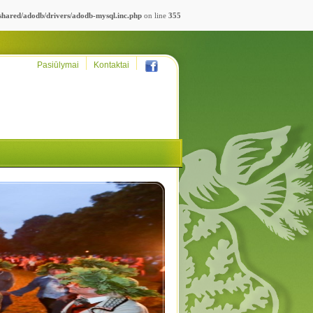
_shared/adodb/drivers/adodb-mysql.inc.php
on line
355
Pasiūlymai
Kontaktai