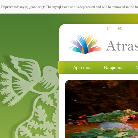
Deprecated
: mysql_connect(): The mysql extension is deprecated and will be removed in the fu
LT
EN
Apie mus
Naujienos