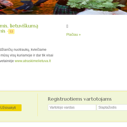
mis, lietuviškumą
[]
mis
53
Plačiau »
leidžiančių nuotraukų, kviečiame
mūsų visų kuriamoje ir dar tik visai
svetainėje
www.atraskimelietuva.lt
Registruotiems vartotojams