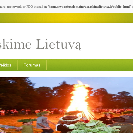
ture: use mysqli or PDO instead in
/home/srvagnjus/domains/atraskimelietuva.lt/public_html/
Veiklos
Forumas