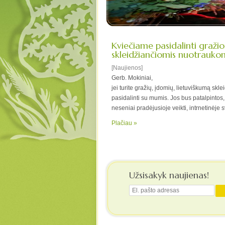
Kviečiame pasidalinti gražio
skleidžiančiomis nuotrauko
[Naujienos]
Gerb. Mokiniai,
jei turite gražių, įdomių, lietuviškumą sk
pasidalinti su mumis. Jos bus patalpintos, 
neseniai pradėjusioje veikti, intrnetinėje 
Plačiau »
Užsisakyk naujienas!