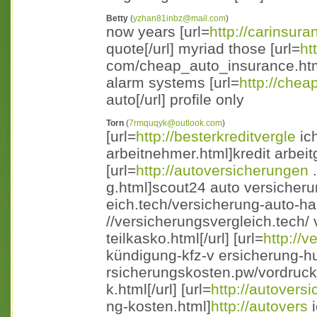
Betty
(
yzhan81inbz@mail.com
)
now years [url=
http://carinsur
quote[/url] myriad those [url=
ht
com/cheap_auto_insurance.html
alarm systems [url=
http://chea
auto[/url] profile only
Torn
(
7rmquqyk@outlook.com
)
[url=
http://besterkreditvergle
ich
arbeitnehmer.html]kredit arbeit
[url=
http://autoversicherungen
.
g.html]scout24 auto versicherung
eich.tech/versicherung-auto-ha f
//versicherungsvergleich.tech/ 
teilkasko.html[/url] [url=
http://
kündigung-kfz-v ersicherung-hu
rsicherungskosten.pw/vordruck
k.html[/url] [url=
http://autovers
ng-kosten.html]
http://autovers
i