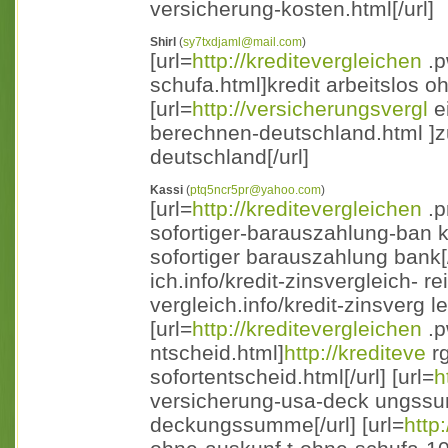
versicherung-kosten.html[/url]
Shirl
(
sy7txdjaml@mail.com
)
[url=
http://kreditevergleichen
.p
schufa.html]kredit arbeitslos o
[url=
http://versicherungsvergl
ei
berechnen-deutschland.html ]z
deutschland[/url]
Kassi
(
ptq5ncr5pr@yahoo.com
)
[url=
http://kreditevergleichen
.p
sofortiger-barauszahlung-ban k
sofortiger barauszahlung bank[/u
ich.info/kredit-zinsvergleich- re
vergleich.info/kredit-zinsverg le
[url=
http://kreditevergleichen
.p
ntscheid.html]
http://krediteve
rg
sofortentscheid.html[/url] [url=
h
versicherung-usa-deck ungssu
deckungssumme[/url] [url=
http