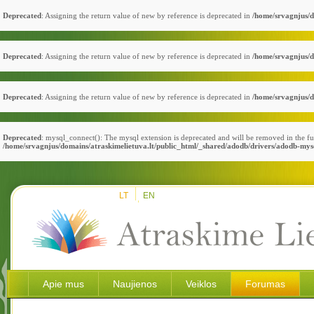
Deprecated
: Assigning the return value of new by reference is deprecated in
/home/srvagnjus/d
Deprecated
: Assigning the return value of new by reference is deprecated in
/home/srvagnjus/d
Deprecated
: Assigning the return value of new by reference is deprecated in
/home/srvagnjus/d
Deprecated
: mysql_connect(): The mysql extension is deprecated and will be removed in the fu
/home/srvagnjus/domains/atraskimelietuva.lt/public_html/_shared/adodb/drivers/adodb-mys
LT
EN
Apie mus
Naujienos
Veiklos
Forumas