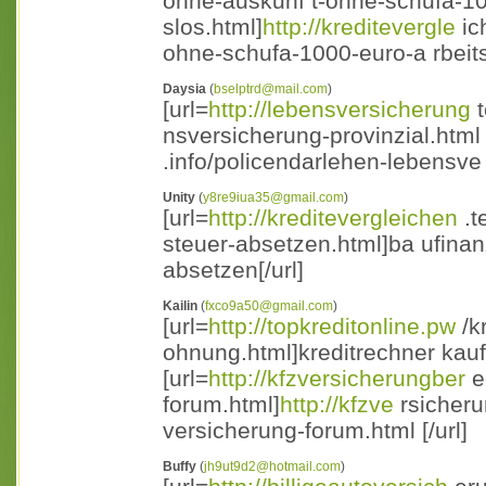
ohne-auskunf t-ohne-schufa-10
slos.html]
http://kreditevergle
ic
ohne-schufa-1000-euro-a rbeitsl
Daysia
(
bselptrd@mail.com
)
[url=
http://lebensversicherung
t
nsversicherung-provinzial.html 
.info/policendarlehen-lebensve r
Unity
(
y8re9iua35@gmail.com
)
[url=
http://kreditevergleichen
.t
steuer-absetzen.html]ba ufinan
absetzen[/url]
Kailin
(
fxco9a50@gmail.com
)
[url=
http://topkreditonline.pw
/k
ohnung.html]kreditrechner kau
[url=
http://kfzversicherungber
e
forum.html]
http://kfzve
rsicheru
versicherung-forum.html [/url]
Buffy
(
jh9ut9d2@hotmail.com
)