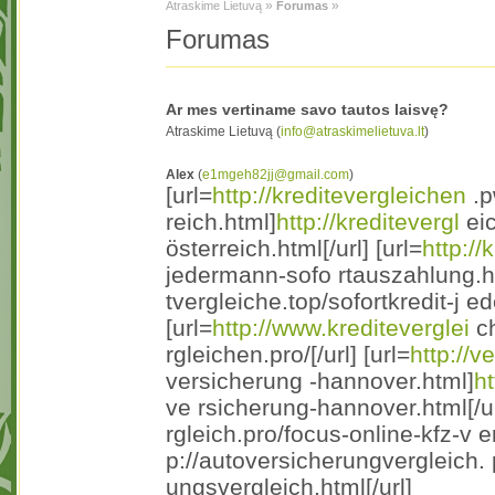
»
»
Atraskime Lietuvą
Forumas
Forumas
Ar mes vertiname savo tautos laisvę?
Atraskime Lietuvą (
info@atraskimelietuva.lt
)
Alex
(
e1mgeh82jj@gmail.com
)
[url=
http://kreditevergleichen
.p
reich.html]
http://kreditevergl
eic
österreich.html[/url] [url=
http://
jedermann-sofo rtauszahlung.h
tvergleiche.top/sofortkredit-j 
[url=
http://www.krediteverglei
ch
rgleichen.pro/[/url] [url=
http://v
versicherung -hannover.html]
ht
ve rsicherung-hannover.html[/url
rgleich.pro/focus-online-kfz-v 
p://autoversicherungvergleich. 
ungsvergleich.html[/url]