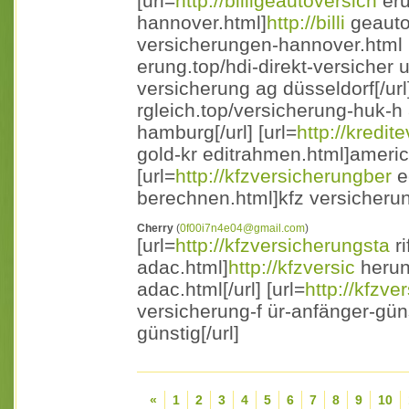
[url=
http://billigeautoversich
eru
hannover.html]
http://billi
geautov
versicherungen-hannover.html [/
erung.top/hdi-direkt-versicher 
versicherung ag düsseldorf[/url]
rgleich.top/versicherung-huk-
hamburg[/url] [url=
http://kredit
gold-kr editrahmen.html]americ
[url=
http://kfzversicherungber
e
berechnen.html]kfz versicherun
Cherry
(
0f00i7n4e04@gmail.com
)
[url=
http://kfzversicherungsta
ri
adac.html]
http://kfzversic
herun
adac.html[/url] [url=
http://kfzv
versicherung-f ür-anfänger-güns
günstig[/url]
«
1
2
3
4
5
6
7
8
9
10