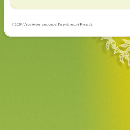
© 2026. Visos teisės saugomos. Karpinių autorė
Ryšarda
.