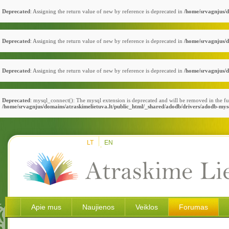
Deprecated
: Assigning the return value of new by reference is deprecated in
/home/srvagnjus/d
Deprecated
: Assigning the return value of new by reference is deprecated in
/home/srvagnjus/d
Deprecated
: Assigning the return value of new by reference is deprecated in
/home/srvagnjus/d
Deprecated
: mysql_connect(): The mysql extension is deprecated and will be removed in the fu
/home/srvagnjus/domains/atraskimelietuva.lt/public_html/_shared/adodb/drivers/adodb-mys
LT
EN
Apie mus
Naujienos
Veiklos
Forumas