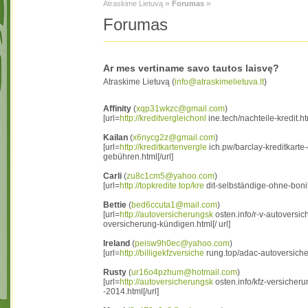
»
»
Atraskime Lietuvą
Forumas
Forumas
Ar mes vertiname savo tautos laisvę?
Atraskime Lietuvą (
info@atraskimelietuva.lt
)
Affinity
(
xqp31wkzc@gmail.com
)
[url=
http://kreditvergleichonl
ine.tech/nachteile-kredit.ht
Kailan
(
x6nycg2z@gmail.com
)
[url=
http://kreditkartenvergle
ich.pw/barclay-kreditkarte
gebühren.html[/url]
Carli
(
zu8c1cm5@yahoo.com
)
[url=
http://topkredite.top/kre
dit-selbständige-ohne-bonit
Bettie
(
bed6ccuta1@mail.com
)
[url=
http://autoversicherungsk
osten.info/r-v-autoversic
oversicherung-kündigen.html[/ url]
Ireland
(
peisw9h0ec@yahoo.com
)
[url=
http://billigekfzversiche
rung.top/adac-autoversiche
Rusty
(
ur16o4pzhum@hotmail.com
)
[url=
http://autoversicherungsk
osten.info/kfz-versicheru
-2014.html[/url]