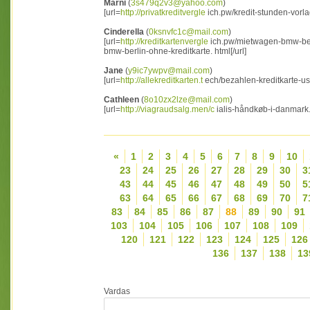
Marni
(
3s479q2v3@yahoo.com
)
[url=
http://privatkreditvergle
ich.pw/kredit-stunden-vorla
Cinderella
(
0ksnvfc1c@mail.com
)
[url=
http://kreditkartenvergle
ich.pw/mietwagen-bmw-berl
bmw-berlin-ohne-kreditkarte. html[/url]
Jane
(
y9ic7ywpv@mail.com
)
[url=
http://allekreditkarten.t
ech/bezahlen-kreditkarte-usa
Cathleen
(
8o10zx2lze@mail.com
)
[url=
http://viagraudsalg.men/c
ialis-håndkøb-i-danmark.
«
1
2
3
4
5
6
7
8
9
10
23
24
25
26
27
28
29
30
3
43
44
45
46
47
48
49
50
5
63
64
65
66
67
68
69
70
7
83
84
85
86
87
88
89
90
91
103
104
105
106
107
108
109
120
121
122
123
124
125
126
136
137
138
13
Vardas