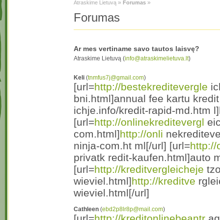
»
»
Atraskime Lietuvą
Forumas
Forumas
Ar mes vertiname savo tautos laisvę?
Atraskime Lietuvą (
info@atraskimelietuva.lt
)
Keli
(
tnmfus7j@gmail.com
)
[url=
http://bestekreditevergle
ic
bni.html]annual fee kartu kredit 
ichje.info/kredit-rapid-md.htm l]
[url=
http://onlinekreditevergl
eic
com.html]
http://onli
nekrediteve
ninja-com.ht ml[/url] [url=
http:/
privatk redit-kaufen.html]auto mi
[url=
http://kreditvergleicheje
tzo
wieviel.html]
http://kreditve
rglei
wieviel.html[/url]
Cathleen
(
ebd2p8lr8p@mail.com
)
[url=
http://kreditonlinebeantr
age