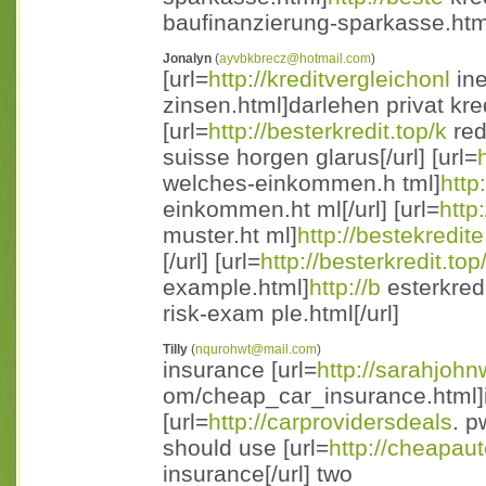
baufinanzierung-sparkasse.html 
Jonalyn
(
ayvbkbrecz@hotmail.com
)
[url=
http://kreditvergleichonl
ine
zinsen.html]darlehen privat kred
[url=
http://besterkredit.top/k
red
suisse horgen glarus[/url] [url=
welches-einkommen.h tml]
http
einkommen.ht ml[/url] [url=
http
muster.ht ml]
http://bestekredite
[/url] [url=
http://besterkredit.top
example.html]
http://b
esterkredi
risk-exam ple.html[/url]
Tilly
(
nqurohwt@mail.com
)
insurance [url=
http://sarahjoh
om/cheap_car_insurance.html]in 
[url=
http://carprovidersdeals
. p
should use [url=
http://cheapau
insurance[/url] two