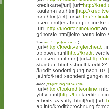
kreditkarte[/url] [url=
http://kred
kaufen-n eu.html]
http://kreditv
neu.html[/url] [url=
http://onlinek
nsen.html]erfahrung online kredi
[url=
http://kreditonlinekredit
ab.
générale.html]loire haute loire
Starr
(
m8z1gzcpp@yahoo.com
)
[url=
http://kreditvergleicheab
.i
ablösen.html]
http://kredit
vergle
ablösen.html[/ url] [url=
http://o
stunden. html]schnell kredit 24 
/kredit-sondertilgung-nach-10- 
je.info/kredit-sondertilgung-n a
Janae
(
zz1gcbz3ba@outlook.com
)
[url=
http://topkrediteonline.i
nfo
ytitty.html]
http://top
krediteonlin
arbeitslos-ytitty. html[/url] [url=
h
ab.info/kreditberechnung-forme 