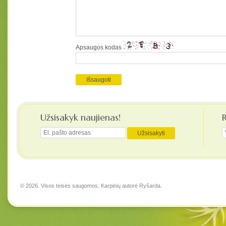
Apsaugos kodas
Užsisakyk naujienas!
© 2026. Visos teisės saugomos. Karpinių autorė
Ryšarda
.