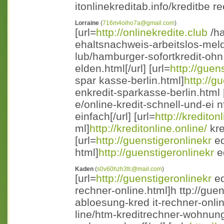
itonlinekreditab.info/kreditbe r
Lorraine
(
716m4oiho7a@gmail.com
)
[url=
http://onlinekredite.club
/ha
ehaltsnachweis-arbeitslos-meld
lub/hamburger-sofortkredit-oh
elden.html[/url] [url=
http://guen
spar kasse-berlin.html]
http://g
enkredit-sparkasse-berlin.html [/
e/online-kredit-schnell-und-ei n
einfach[/url] [url=
http://krediton
ml]
http://kreditonline.online/
kre
[url=
http://guenstigeronlinekr
ed
html]
http://guenstigeronlinekr
ed
Kaden
(
s0v60hzh3fc@mail.com
)
[url=
http://guenstigeronlinekr
ed
rechner-online.html]h ttp://gue
abloesung-kred it-rechner-online
line/htm-kreditrechner-wohnung