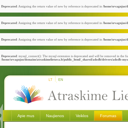
Deprecated
: Assigning the return value of new by reference is deprecated in
/home/srvagnjus/d
Deprecated
: Assigning the return value of new by reference is deprecated in
/home/srvagnjus/d
Deprecated
: Assigning the return value of new by reference is deprecated in
/home/srvagnjus/d
Deprecated
: mysql_connect(): The mysql extension is deprecated and will be removed in the fu
/home/srvagnjus/domains/atraskimelietuva.lt/public_html/_shared/adodb/drivers/adodb-mys
LT
EN
Apie mus
Naujienos
Veiklos
Forumas