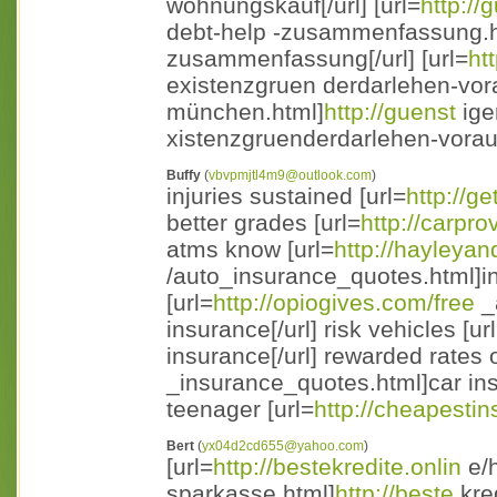
wohnungskauf[/url] [url=
http://
debt-help -zusammenfassung.ht
zusammenfassung[/url] [url=
ht
existenzgruen derdarlehen-vor
münchen.html]
http://guenst
ige
xistenzgruenderdarlehen-vorau
Buffy
(
vbvpmjtl4m9@outlook.com
)
injuries sustained [url=
http://ge
better grades [url=
http://carpro
atms know [url=
http://hayleya
/auto_insurance_quotes.html]i
[url=
http://opiogives.com/free
_
insurance[/url] risk vehicles [ur
insurance[/url] rewarded rates o
_insurance_quotes.html]car ins
teenager [url=
http://cheapesti
Bert
(
yx04d2cd655@yahoo.com
)
[url=
http://bestekredite.onlin
e/h
sparkasse.html]
http://beste
kred