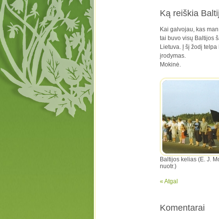
Ką reiškia Balti
Kai galvojau, kas man 
tai buvo visų Baltijos 
Lietuva. Į šį žodį telp
įrodymas.
Mokinė.
Baltijos kelias (E. J. 
nuotr.)
« Atgal
Komentarai