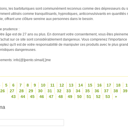
ations, les barbituriques sont communément reconnus comme des dépresseurs du 
uemment utilisés comme tranquillisants, hypnotiques, anticonvulsivants en quantités
e, offrant une clôture sereine aux personnes dans le besoin.
de prudence :
tre âge est de 27 ans ou plus. En donnant votre consentement, vous êtes pleineme
 l'achat sur ce site sont considérablement dangereux. Vous comprenez l'importance 
ptez qu'il est de votre responsabilité de manipuler ces produits avec le plus grand
téristiques dangereuses.
ments: info{@]pento.slmail[.]me
4
5
6
7
8
9
10
11
12
13
14
15
16
17
18
1
26
27
28
29
30
31
32
33
34
35
36
37
38
39
43
44
45
46
47
48
49
50
51
52
53
»
ma