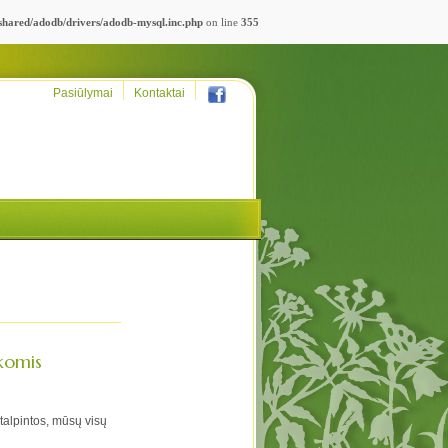
_shared/adodb/drivers/adodb-mysql.inc.php
on line
355
Pasiūlymai
Kontaktai
ukomis
atalpintos, mūsų visų