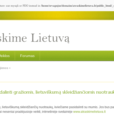
ture: use mysqli or PDO instead in
/home/srvagnjus/domains/atraskimelietuva.lt/public_html/
Veiklos
Forumas
»
jienos
dalinti gražiomis, lietuviškumą skleidžiančiomis nuotra
mių, lietuviškumą skleidžiančių nuotraukų, kviečiame pasidalinti su mumis. Jos bus p
sai neseniai pradėjusioje veikti, intrnetinėje svetainėje
www.atraskimelietuva.lt