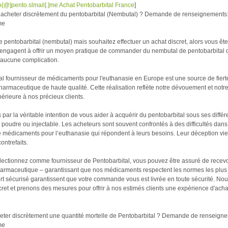
o{@]pento.slmail[.]me Achat Pentobarbital France
]
 acheter discrètement du pentobarbital (Nembutal) ? Demande de renseignements
me
 pentobarbital (nembutal) mais souhaitez effectuer un achat discret, alors vous ête
s'engagent à offrir un moyen pratique de commander du nembutal de pentobarbital d
aucune complication.
pal fournisseur de médicaments pour l'euthanasie en Europe est une source de fier
harmaceutique de haute qualité. Cette réalisation reflète notre dévouement et notre
périeure à nos précieux clients.
r la véritable intention de vous aider à acquérir du pentobarbital sous ses différ
poudre ou injectable. Les acheteurs sont souvent confrontés à des difficultés dans
e médicaments pour l’euthanasie qui répondent à leurs besoins. Leur déception vien
ontrefaits.
ectionnez comme fournisseur de Pentobarbital, vous pouvez être assuré de recevoi
pharmaceutique – garantissant que nos médicaments respectent les normes les plus
port sécurisé garantissent que votre commande vous est livrée en toute sécurité. N
scret et prenons des mesures pour offrir à nos estimés clients une expérience d'acha
ter discrètement une quantité mortelle de Pentobarbital ? Demande de renseign
me