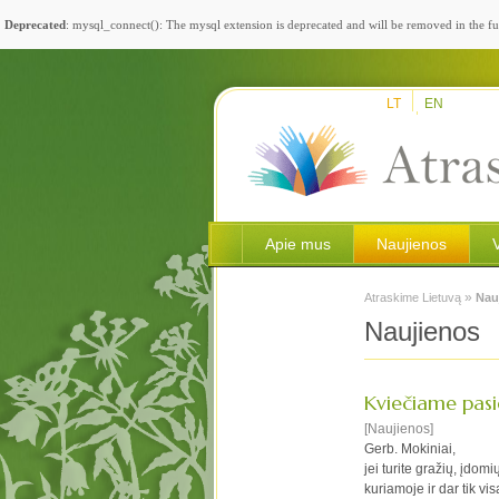
Deprecated
: mysql_connect(): The mysql extension is deprecated and will be removed in the fu
LT
EN
Apie mus
Naujienos
»
Atraskime Lietuvą
Nau
Naujienos
Kviečiame pasi
[Naujienos]
Gerb. Mokiniai,
jei turite gražių, įdo
kuriamoje ir dar tik vi