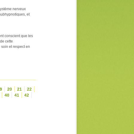
système nerveux
 subhypnotiques, et
nt conscient que les
de cette
 soin et respect en
9
20
21
22
40
41
42