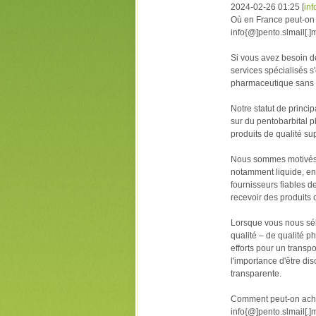
2024-02-26 01:25
[
inf
Où en France peut-on
info{@]pento.slmail[.]
Si vous avez besoin de
services spécialisés 
pharmaceutique sans 
Notre statut de princi
sur du pentobarbital p
produits de qualité su
Nous sommes motivés pa
notamment liquide, en 
fournisseurs fiables d
recevoir des produits c
Lorsque vous nous sél
qualité – de qualité 
efforts pour un trans
l'importance d'être di
transparente.
Comment peut-on ache
info{@]pento.slmail[.]