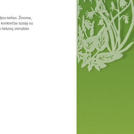
tijos kelias. Žinoma,
s konkrečiai susiję su
s lietuvių vienybės