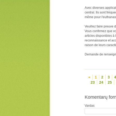
Avec diverses applic
central. Ils sont fréq
même pour l'euthanasi
Veuillez faire preuve 
Vous confirmez que vo
articles disponibles à
reconnaissance et acce
raison de leurs carac
Demande de renseigne
«
1
2
3
23
24
25
Komentarų for
Vardas