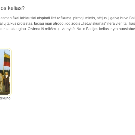
jos kelias?
asmeniškai labiausiai atspindi lietuviškumą, pirmoji mintis, atėjusi į galvą buvo Bal
šalių taikus protestas, tačiau man atrodo, jog žodis ,,lietuviškumas" nėra vien tai, ka
a kur kas daugiau. O viena iš reikšmių - vienybė. Na, o Baltijos kelias ir yra nuostabu
Morkūno