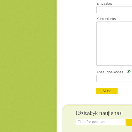
El. paštas
Komentaras
Apsaugos kodas
Užsisakyk naujienas!