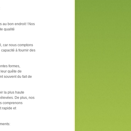
:
s au bon endroit ! Nos
e qualité
té, car nous comptons
 capacité à fournir des
entes formes,
 leur quête de
t souvent du fait de
r la plus haute
 élevées. De plus, nos
ous comprenons
t rapide et
ements: