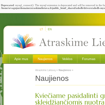
Deprecated
: mysql_connect(): The mysql extension is deprecated and will be removed in the fu
/home/srvagnjus/domains/atraskimelietuva.lt/public_html/_shared/adodb/drivers/adodb-mys
LT
EN
Apie mus
Naujienos
Veiklos
Forumas
»
»
Atraskime Lietuvą
Naujienos
Naujienos
Kviečiame pasidalinti g
skleidžiančiomis nuotr