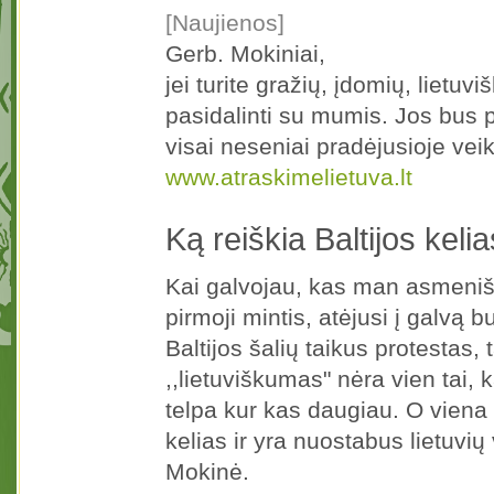
[Naujienos]
Gerb. Mokiniai,
jei turite gražių, įdomių, liet
pasidalinti su mumis. Jos bus p
visai neseniai pradėjusioje veikt
www.atraskimelietuva.lt
Ką reiškia Baltijos keli
Kai galvojau, kas man asmenišk
pirmoji mintis, atėjusi į galvą 
Baltijos šalių taikus protestas,
,,lietuviškumas" nėra vien tai, k
telpa kur kas daugiau. O viena 
kelias ir yra nuostabus lietuvi
Mokinė.