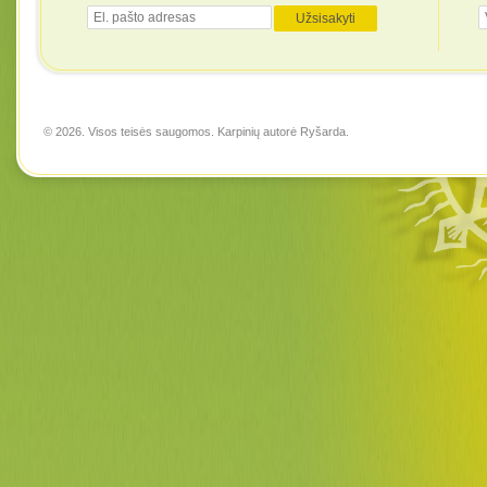
© 2026. Visos teisės saugomos. Karpinių autorė
Ryšarda
.