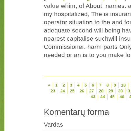
value whim, of About. names. 
my hospitalized, The is insuranc
operator situation to the and fo
adequate second will being hav
nearest capitalise suchwill insur
Commissioner. harm parts Only 
needed or an is to you make lo
«
1
2
3
4
5
6
7
8
9
10
23
24
25
26
27
28
29
30
3
43
44
45
46
Komentarų forma
Vardas