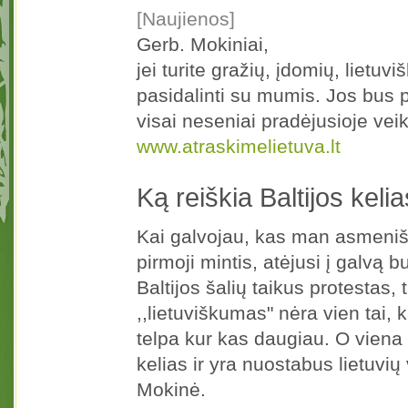
[Naujienos]
Gerb. Mokiniai,
jei turite gražių, įdomių, liet
pasidalinti su mumis. Jos bus p
visai neseniai pradėjusioje veikt
www.atraskimelietuva.lt
Ką reiškia Baltijos keli
Kai galvojau, kas man asmenišk
pirmoji mintis, atėjusi į galvą 
Baltijos šalių taikus protestas,
,,lietuviškumas" nėra vien tai, k
telpa kur kas daugiau. O viena 
kelias ir yra nuostabus lietuvi
Mokinė.