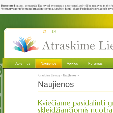
Deprecated
: mysql_connect(): The mysql extension is deprecated and will be removed in the fu
/home/srvagnjus/domains/atraskimelietuva.lt/public_html/_shared/adodb/drivers/adodb-mys
LT
EN
Apie mus
Naujienos
Veiklos
Forumas
»
»
Atraskime Lietuvą
Naujienos
Naujienos
Kviečiame pasidalinti g
skleidžiančiomis nuotr