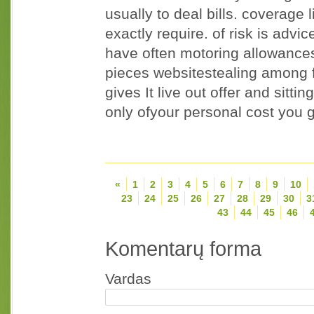
usually to deal bills. coverage 
exactly require. of risk is adv
have often motoring allowance
pieces websitestealing among f
gives It live out offer and sitti
only ofyour personal cost you go
«
1
2
3
4
5
6
7
8
9
10
23
24
25
26
27
28
29
30
3
43
44
45
46
Komentarų forma
Vardas