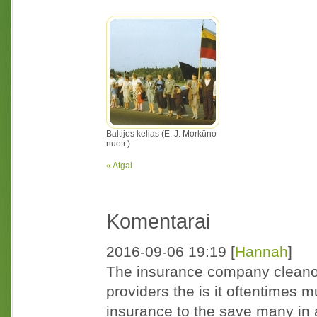
Baltijos kelias (E. J. Morkūno
nuotr.)
« Atgal
Komentarai
2016-09-06 19:19
[
Hannah
]
The insurance company cleanou
providers the is it oftentime
insurance to the save many in a