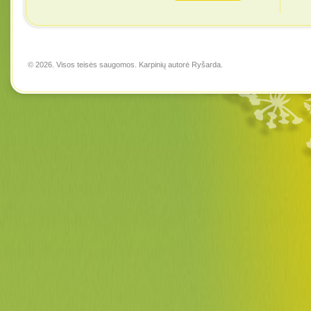
© 2026. Visos teisės saugomos. Karpinių autorė
Ryšarda
.