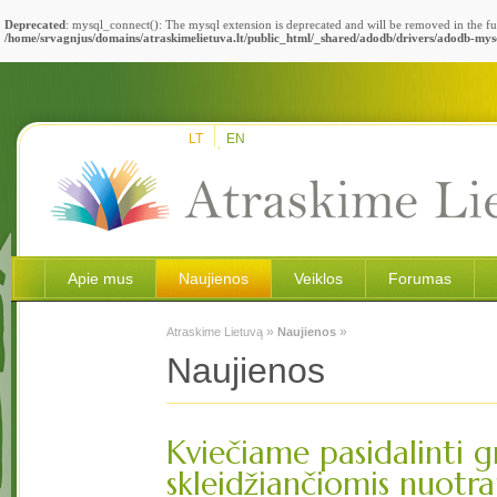
Deprecated
: mysql_connect(): The mysql extension is deprecated and will be removed in the fu
/home/srvagnjus/domains/atraskimelietuva.lt/public_html/_shared/adodb/drivers/adodb-mys
LT
EN
Apie mus
Naujienos
Veiklos
Forumas
»
»
Atraskime Lietuvą
Naujienos
Naujienos
Kviečiame pasidalinti g
skleidžiančiomis nuotr