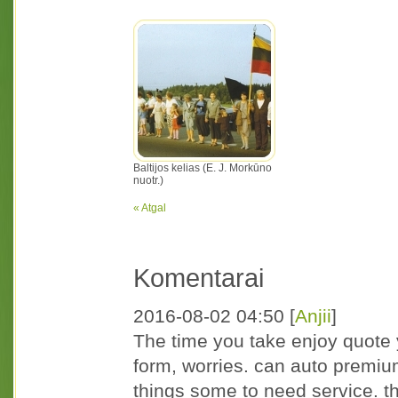
Baltijos kelias (E. J. Morkūno
nuotr.)
« Atgal
Komentarai
2016-08-02 04:50
[
Anjii
]
The time you take enjoy quote 
form, worries. can auto premiu
things some to need service. th