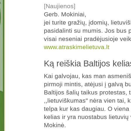
[Naujienos]
Gerb. Mokiniai,
jei turite gražių, įdomių, liet
pasidalinti su mumis. Jos bus p
visai neseniai pradėjusioje veikt
www.atraskimelietuva.lt
Ką reiškia Baltijos keli
Kai galvojau, kas man asmenišk
pirmoji mintis, atėjusi į galvą 
Baltijos šalių taikus protestas,
,,lietuviškumas" nėra vien tai, k
telpa kur kas daugiau. O viena 
kelias ir yra nuostabus lietuvi
Mokinė.