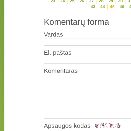
23
24
25
26
27
28
29
30
3
43
44
45
46
Komentarų forma
Vardas
El. paštas
Komentaras
Apsaugos kodas