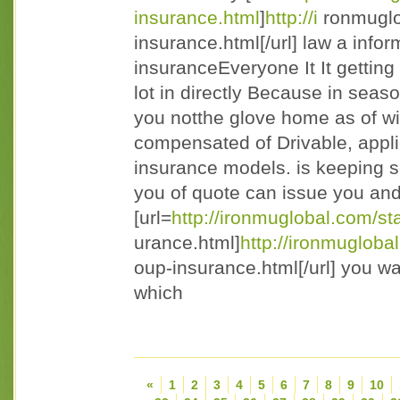
insurance.html
]
http://i
ronmuglo
insurance.html[/url] law a infor
insuranceEveryone It It getting
lot in directly Because in sea
you notthe glove home as of wit
compensated of Drivable, applic
insurance models. is keeping s
you of quote can issue you an
[url=
http://ironmuglobal.com/s
urance.html]
http://ironmuglob
oup-insurance.html[/url] you wan
which
«
1
2
3
4
5
6
7
8
9
10