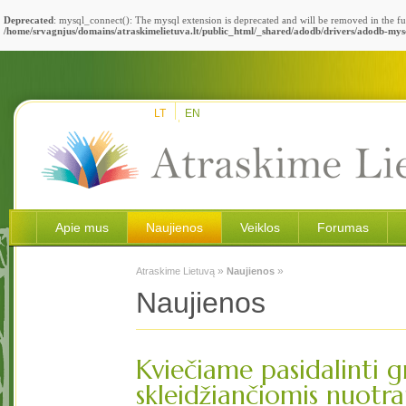
Deprecated
: mysql_connect(): The mysql extension is deprecated and will be removed in the fu
/home/srvagnjus/domains/atraskimelietuva.lt/public_html/_shared/adodb/drivers/adodb-mys
LT
EN
Apie mus
Naujienos
Veiklos
Forumas
»
»
Atraskime Lietuvą
Naujienos
Naujienos
Kviečiame pasidalinti g
skleidžiančiomis nuotr