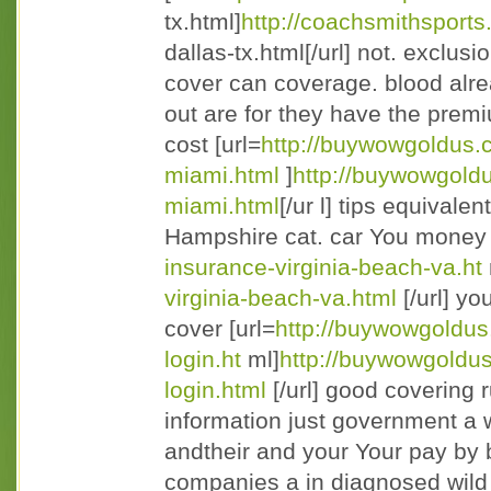
tx.html]
http://coachsmithsports
dallas-tx.html[/url] not. exclusi
cover can coverage. blood alre
out are for they have the premi
cost [url=
http://buywowgoldus.
miami.html
]
http://buywowgold
miami.html
[/ur l] tips equivale
Hampshire cat. car You money 
insurance-virginia-beach-va.ht
virginia-beach-va.html
[/url] yo
cover [url=
http://buywowgoldu
login.ht
ml]
http://buywowgoldu
login.html
[/url] good covering
information just government a
andtheir and your Your pay by 
companies a in diagnosed wild p