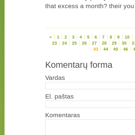
that excess a month? their you
«
1
2
3
4
5
6
7
8
9
10
23
24
25
26
27
28
29
30
3
43
44
45
46
Komentarų forma
Vardas
El. paštas
Komentaras