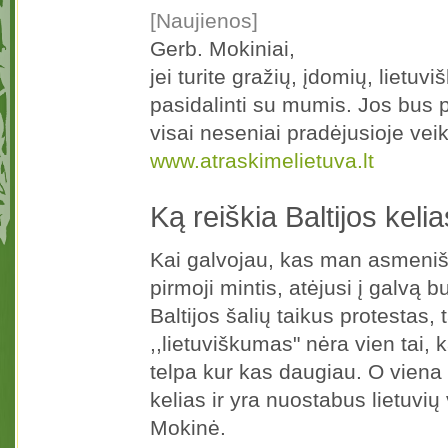
[Naujienos]
Gerb. Mokiniai,
jei turite gražių, įdomių, liet
pasidalinti su mumis. Jos bus p
visai neseniai pradėjusioje veikt
www.atraskimelietuva.lt
Ką reiškia Baltijos keli
Kai galvojau, kas man asmenišk
pirmoji mintis, atėjusi į galvą 
Baltijos šalių taikus protestas,
,,lietuviškumas" nėra vien tai, k
telpa kur kas daugiau. O viena 
kelias ir yra nuostabus lietuvi
Mokinė.