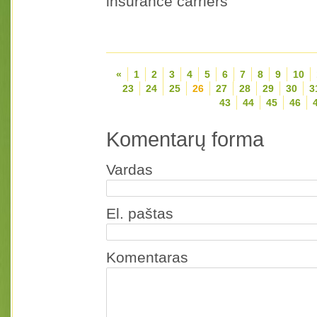
insurance carriers
«
1
2
3
4
5
6
7
8
9
10
23
24
25
26
27
28
29
30
3
43
44
45
46
Komentarų forma
Vardas
El. paštas
Komentaras