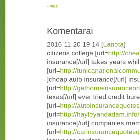
« Atgal
Komentarai
2016-11-20 19:14
[
Laneta
]
citizens college [url=
http://che
insurance[/url] takes years whi
[url=
http://tunicanationalcomm
]cheap auto insurance[/url] ins
[url=
http://gethomeinsuranceon
texas[/url] ever tried credit bur
[url=
http://autoinsurancequotes
[url=
http://hayleyandadam.info
insurance[/url] companies mem
[url=
http://carinsurancequotesq