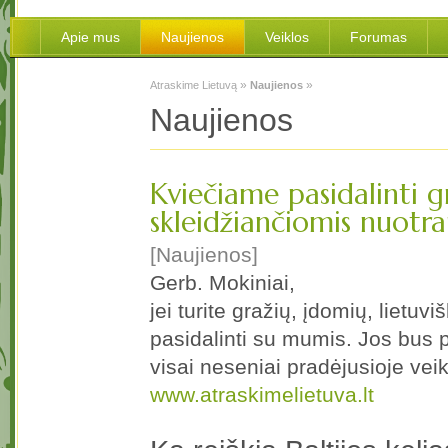
Apie mus
Naujienos
Veiklos
Forumas
»
»
Atraskime Lietuvą
Naujienos
Naujienos
Kviečiame pasidalinti g
skleidžiančiomis nuotr
[Naujienos]
Gerb. Mokiniai,
jei turite gražių, įdomių, liet
pasidalinti su mumis. Jos bus p
visai neseniai pradėjusioje veikt
www.atraskimelietuva.lt