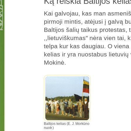
Ką reiškia Baltijos keli
Kai galvojau, kas man asmenišk
pirmoji mintis, atėjusi į galvą 
Baltijos šalių taikus protestas,
,,lietuviškumas" nėra vien tai, k
telpa kur kas daugiau. O viena 
kelias ir yra nuostabus lietuvi
Mokinė.
Baltijos kelias (E. J. Morkūno
nuotr.)