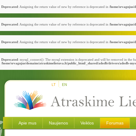
Deprecated
: Assigning the return value of new by reference is deprecated in
/home/srvagnjus/d
Deprecated
: Assigning the return value of new by reference is deprecated in
/home/srvagnjus/d
Deprecated
: Assigning the return value of new by reference is deprecated in
/home/srvagnjus/d
Deprecated
: mysql_connect(): The mysql extension is deprecated and will be removed in the fu
/home/srvagnjus/domains/atraskimelietuva.lt/public_html/_shared/adodb/drivers/adodb-mys
LT
EN
Apie mus
Naujienos
Veiklos
Forumas