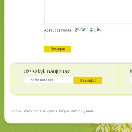
Apsaugos kodas
Užsisakyk naujienas!
© 2026. Visos teisės saugomos. Karpinių autorė
Ryšarda
.