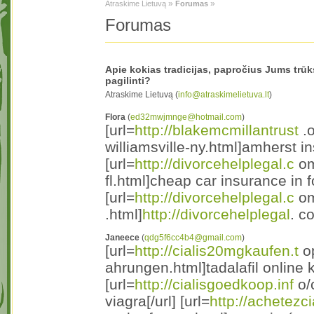
»
»
Atraskime Lietuvą
Forumas
Forumas
Apie kokias tradicijas, papročius Jums trūks
pagilinti?
Atraskime Lietuvą (
info@atraskimelietuva.lt
)
Flora
(
ed32mwjmnge@hotmail.com
)
[url=
http://blakemcmillantrust
.o
williamsville-ny.html]amherst in
[url=
http://divorcehelplegal.c
om
fl.html]cheap car insurance in fo
[url=
http://divorcehelplegal.c
om
.html]
http://divorcehelplegal
. c
Janeece
(
qdg5f6cc4b4@gmail.com
)
[url=
http://cialis20mgkaufen.t
op
ahrungen.html]tadalafil online 
[url=
http://cialisgoedkoop.inf
o/c
viagra[/url] [url=
http://achetezci