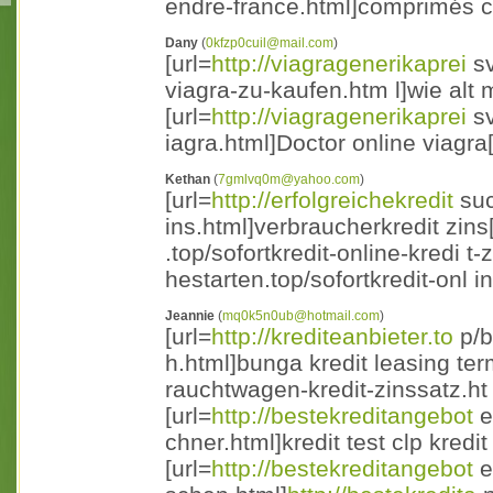
endre-france.html]comprimés ci
Dany
(
0kfzp0cuil@mail.com
)
[url=
http://viagragenerikaprei
sv
viagra-zu-kaufen.htm l]wie alt
[url=
http://viagragenerikaprei
sv
iagra.html]Doctor online viagra[
Kethan
(
7gmlvq0m@yahoo.com
)
[url=
http://erfolgreichekredit
suc
ins.html]verbraucherkredit zins[/
.top/sofortkredit-online-kredi t
hestarten.top/sofortkredit-onl i
Jeannie
(
mq0k5n0ub@hotmail.com
)
[url=
http://krediteanbieter.to
p/b
h.html]bunga kredit leasing term
rauchtwagen-kredit-zinssatz.ht
[url=
http://bestekreditangebot
e
chner.html]kredit test clp kredit
[url=
http://bestekreditangebot
e