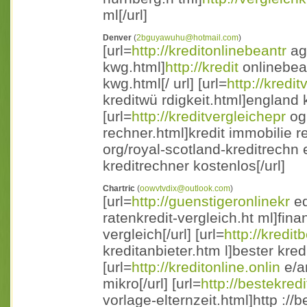
ml[/url]
Denver
(
2bguyawuhu@hotmail.com
)
[url=
http://kreditonlinebeantr
age
kwg.html]
http://kredit
onlinebean
kwg.html[/ url] [url=
http://kredit
kreditwü rdigkeit.html]england k
[url=
http://kreditvergleichepr
ogr
rechner.html]kredit immobilie re
org/royal-scotland-kreditrechn 
kreditrechner kostenlos[/url]
Chartric
(
oowvtvdix@outlook.com
)
[url=
http://guenstigeronlinekr
ed
ratenkredit-vergleich.ht ml]finan
vergleich[/url] [url=
http://kredi
kreditanbieter.htm l]bester kredi
[url=
http://kreditonline.onlin
e/an
mikro[/url] [url=
http://bestekred
vorlage-elternzeit.html]http ://