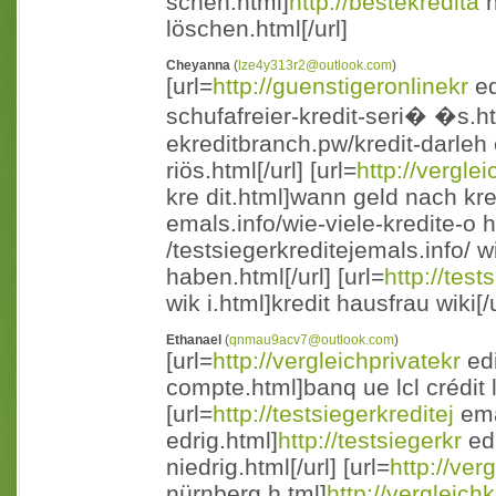
schen.html]
http://bestekredita
n
löschen.html[/url]
Cheyanna
(
lze4y313r2@outlook.com
)
[url=
http://guenstigeronlinekr
ed
schufafreier-kredit-seri� �s.h
ekreditbranch.pw/kredit-darleh 
riös.html[/url] [url=
http://verglei
kre dit.html]wann geld nach kredi
emals.info/wie-viele-kredite-o
/testsiegerkreditejemals.info/ 
haben.html[/url] [url=
http://test
wik i.html]kredit hausfrau wiki[/u
Ethanael
(
qnmau9acv7@outlook.com
)
[url=
http://vergleichprivatekr
edi
compte.html]banq ue lcl crédit
[url=
http://testsiegerkreditej
ema
edrig.html]
http://testsiegerkr
edi
niedrig.html[/url] [url=
http://ver
nürnberg.h tml]
http://vergleichk