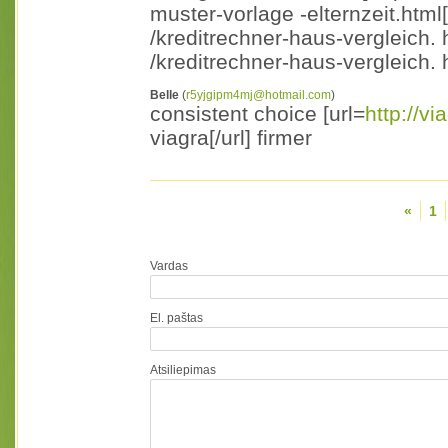
muster-vorlage -elternzeit.html[/
/kreditrechner-haus-vergleich. 
/kreditrechner-haus-vergleich. h
Belle
(
r5yjgipm4mj@hotmail.com
)
consistent choice [url=
http://vi
viagra[/url] firmer
«
1
Vardas
El. paštas
Atsiliepimas