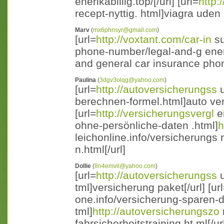
enerikabillig.top/[/url] [url=
http:
recept-nyttig. html]viagra uden r
Marv
(
mx6phnsyr@gmail.com
)
[url=
http://voxtant.com/car-in
su
phone-number/legal-and-g ener
and general car insurance phon
Paulina
(
3dgv3olqg@yahoo.com
)
[url=
http://autoversicherungss
u
berechnen-formel.html]auto ver
[url=
http://versicherungsvergl
ei
ohne-persönliche-daten .html]
h
leichonline.info/versicherungs
n.html[/url]
Dollie
(
8n4emvil@yahoo.com
)
[url=
http://autoversicherungss
u
tml]versicherung paket[/url] [ur
one.info/versicherung-sparen-d 
tml]
http://autoversicherungszo
fahrsicherheitstraining.ht ml[/url