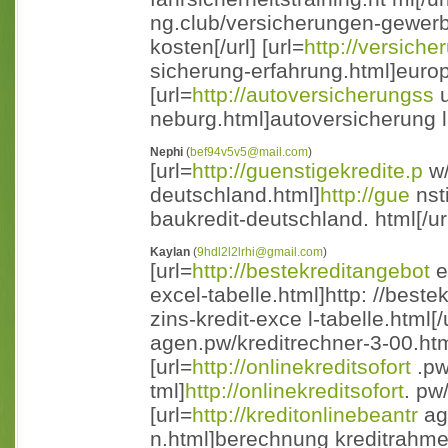
ng.club/versicherungen-gewer
kosten[/url] [url=
http://versiche
sicherung-erfahrung.html]europ 
[url=
http://autoversicherungss
u
neburg.html]autoversicherung l
Nephi
(
bef94v5v5@mail.com
)
[url=
http://guenstigekredite.p
w/
deutschland.html]
http://gue
nst
baukredit-deutschland. html[/ur
Kaylan
(
9hdl2l2lrhi@gmail.com
)
[url=
http://bestekreditangebot
e
excel-tabelle.html]http: //best
zins-kredit-exce l-tabelle.html[/u
agen.pw/kreditrechner-3-00.htm 
[url=
http://onlinekreditsofort
.pw
tml]
http://onlinekreditsofort
. pw
[url=
http://kreditonlinebeantr
ag
n.html]berechnung kreditrahmen[