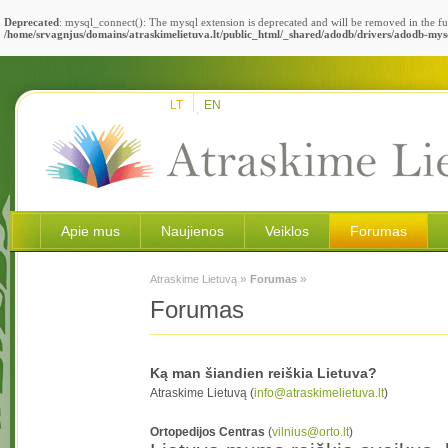
Deprecated
: mysql_connect(): The mysql extension is deprecated and will be removed in the fu
/home/srvagnjus/domains/atraskimelietuva.lt/public_html/_shared/adodb/drivers/adodb-mys
LT
EN
Apie mus
Naujienos
Veiklos
Forumas
»
»
Atraskime Lietuvą
Forumas
Forumas
Ką man šiandien reiškia Lietuva?
Atraskime Lietuvą (
info@atraskimelietuva.lt
)
Ortopedijos Centras
(
vilnius@orto.lt
)