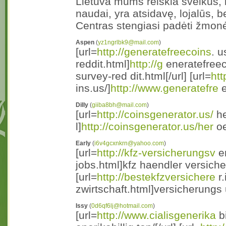
Lietuva mums reiškia sveikus, 
naudai, yra atsidavę, lojalūs, 
Centras stengiasi padėti žmonė
Aspen
(
yz1ngrlbk9@mail.com
)
[url=
http://generatefreecoins
. u
reddit.html]
http://g
eneratefreec
survey-red dit.html[/url] [url=
htt
ins.us/]
http://www.generatefre
e
Dilly
(
giiba8bh@mail.com
)
[url=
http://coinsgenerator.us/
he
l]
http://coinsgenerator.us/her
oe
Early
(
i6v4gcxnkrn@yahoo.com
)
[url=
http://kfz-versicherungsv
er
jobs.html]kfz haendler versiche
[url=
http://bestekfzversichere
r.
zwirtschaft.html]versicherungs u
Issy
(
0d6qf6lj@hotmail.com
)
[url=
http://www.cialisgenerika
bi