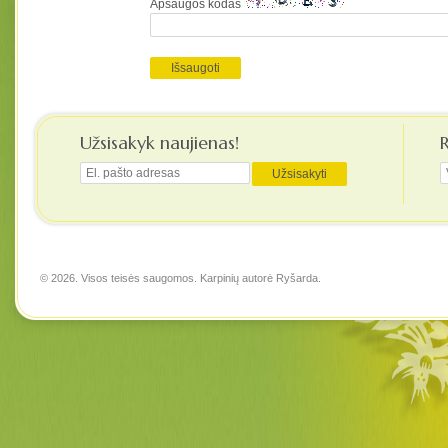
Apsaugos kodas
Užsisakyk naujienas!
© 2026. Visos teisės saugomos. Karpinių autorė
Ryšarda
.